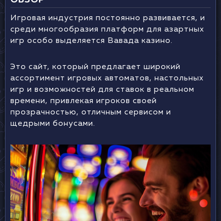
Игровая индустрия постоянно развивается, и
среди многообразия платформ для азартных
игр особо выделяется Вавада казино.
Это сайт, который предлагает широкий
ассортимент игровых автоматов, настольных
игр и возможностей для ставок в реальном
времени, привлекая игроков своей
прозрачностью, отличным сервисом и
щедрыми бонусами.