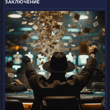
ЗАКЛЮЧЕНИЕ