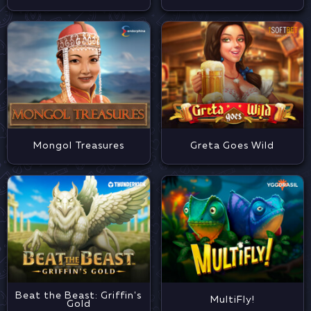
Mongol Treasures
Greta Goes Wild
Beat the Beast: Griffin's
MultiFly!
Gold