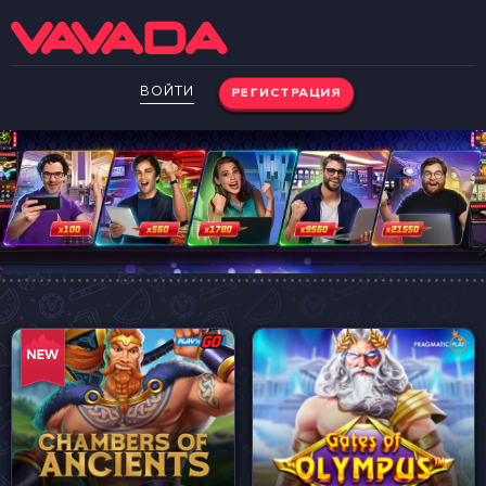
ВОЙТИ
РЕГИСТРАЦИЯ