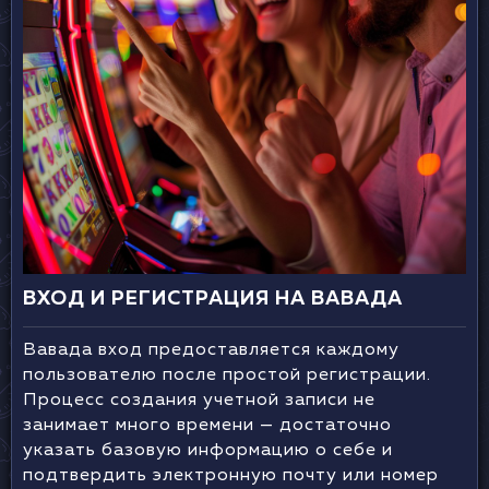
ВХОД И РЕГИСТРАЦИЯ НА ВАВАДА
Вавада вход предоставляется каждому
пользователю после простой регистрации.
Процесс создания учетной записи не
занимает много времени — достаточно
указать базовую информацию о себе и
подтвердить электронную почту или номер