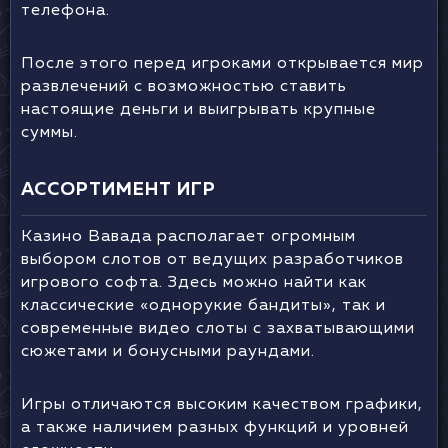
телефона.
После этого перед игроками открывается мир
развлечений с возможностью ставить
настоящие деньги и выигрывать крупные
суммы.
АССОРТИМЕНТ ИГР
Казино Вавада располагает огромным
выбором слотов от ведущих разработчиков
игрового софта. Здесь можно найти как
классические «однорукие бандиты», так и
современные видео слоты с захватывающими
сюжетами и бонусными раундами.
Игры отличаются высоким качеством графики,
а также наличием разных функций и уровней