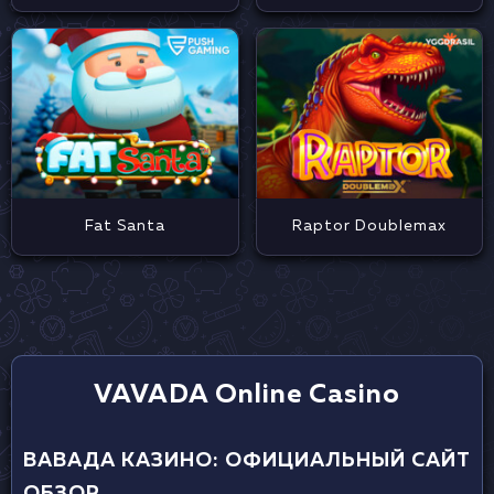
Fat Santa
Raptor Doublemax
VAVADA Online Casino
ВАВАДА КАЗИНО: ОФИЦИАЛЬНЫЙ САЙТ
ОБЗОР