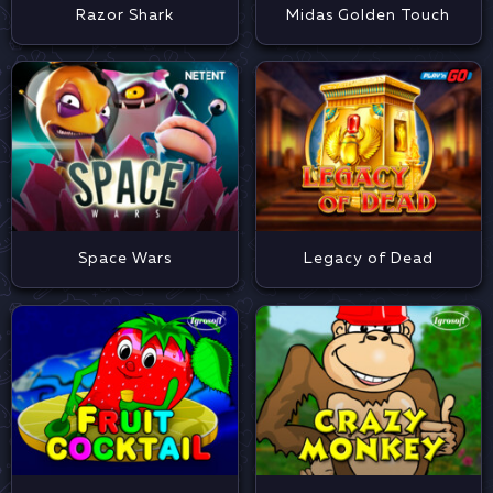
Razor Shark
Midas Golden Touch
Space Wars
Legacy of Dead