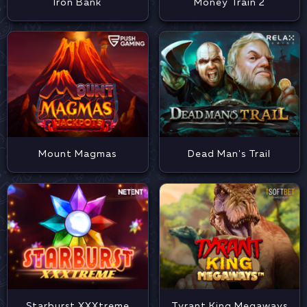
Iron Bank
Money Train 2
Mount Magmas
Dead Man's Trail
Starburst XXXtreme
Tyrant King Megaways