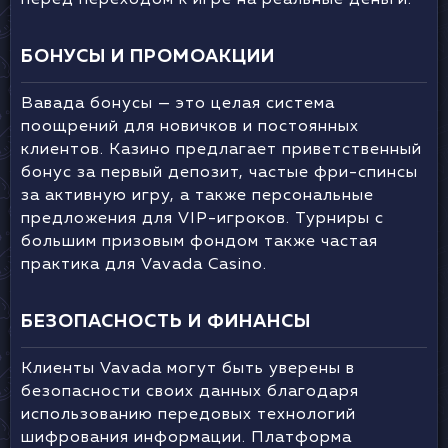
БОНУСЫ И ПРОМОАКЦИИ
Вавада бонусы — это целая система
поощрений для новичков и постоянных
клиентов. Казино предлагает приветственный
бонус за первый депозит, частые фри-спинсы
за активную игру, а также персональные
предложения для VIP-игроков. Турниры с
большим призовым фондом также частая
практика для Vavada Casino.
БЕЗОПАСНОСТЬ И ФИНАНСЫ
Клиенты Vavada могут быть уверены в
безопасности своих данных благодаря
использованию передовых технологий
шифрования информации. Платформа