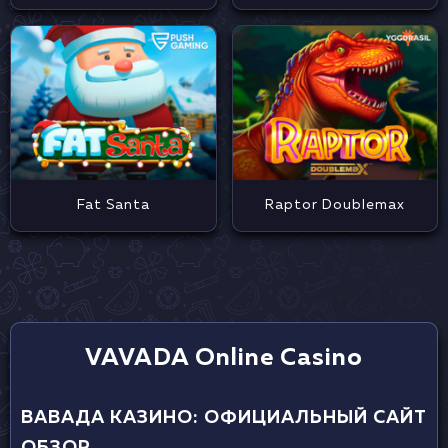
Fat Santa
Raptor Doublemax
VAVADA Online Casino
ВАВАДА КАЗИНО: ОФИЦИАЛЬНЫЙ САЙТ
ОБЗОР