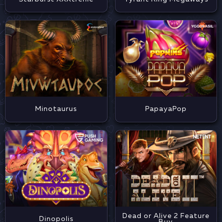
Minotaurus
PapayaPop
Dead or Alive 2 Feature
Dinopolis
Buy