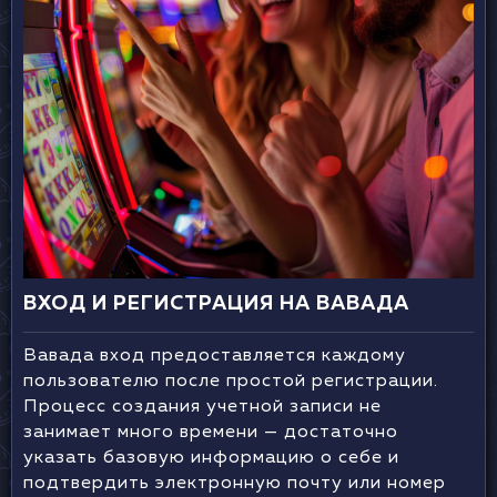
ВХОД И РЕГИСТРАЦИЯ НА ВАВАДА
Вавада вход предоставляется каждому
пользователю после простой регистрации.
Процесс создания учетной записи не
занимает много времени — достаточно
указать базовую информацию о себе и
подтвердить электронную почту или номер