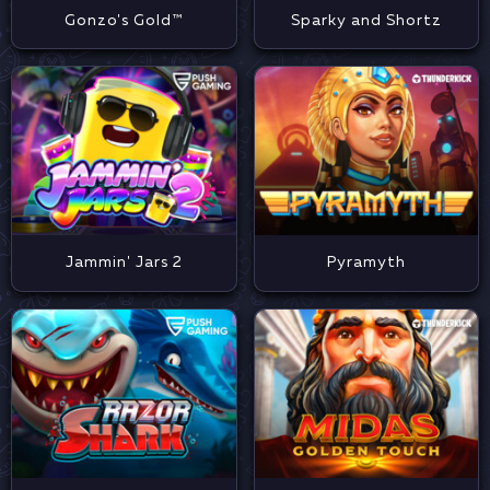
Gonzo's Gold™
Sparky and Shortz
Jammin' Jars 2
Pyramyth