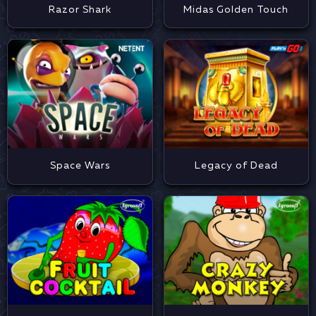
Razor Shark
Midas Golden Touch
Space Wars
Legacy of Dead