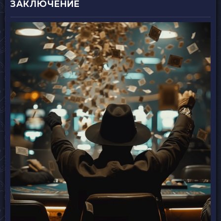
ЗАКЛЮЧЕНИЕ